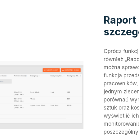
Raport 
szczeg
Oprócz funkcji
również „Rapo
można sprawdz
funkcja przed
pracowników,
jednym zlecen
porównać wyni
sztuk oraz ko
wyświetlić ic
monitorowanie
poszczególny