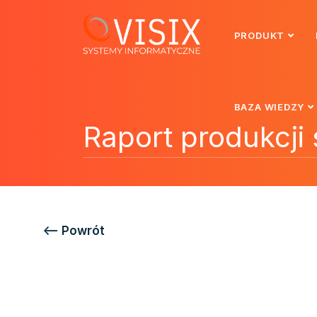
PRODUKT
BAZA WIEDZY
Raport produkcji
<—– Powrót