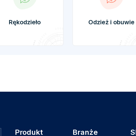
Rękodzieło
Odzież i obuwie
Produkt
Branże
S