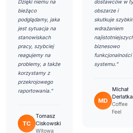
Dzięki niemu na
dostawców w t
bieżąco
obszarze i
podglądamy, jaka
skutkuje szybki
jest sytuacja na
wdrażaniem
stanowiskach
najistotniejszyc
pracy, szybciej
biznesowo
reagujemy na
funkcjonalności
problemy, a także
systemu.”
korzystamy z
przekrojowego
Michał
raportowania.”
Derlatka
MD
Coffee
Feel
Tomasz
TC
Ciskowski
Witowa