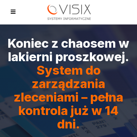
Koniec z chaosem w
lakierni proszkowej.
System do
zarządzania
zleceniami – pełna
kontrola już w 14
dni.