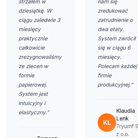
strzałem w
nam się
dziesiątkę. W
zredukować
ciągu zaledwie 3
zatrudnienie o
miesięcy
dwa etaty.
praktycznie
System zwrócił
całkowicie
się w ciągu 6
zrezygnowaliśmy
miesięcy.
ze zleceń w
Polecam każdej
formie
firmie
papierowej.
produkcyjnej.”
System jest
intuicyjny i
Klaudia
elastyczny.”
Lenk
KL
Tryumf S
z o.o.