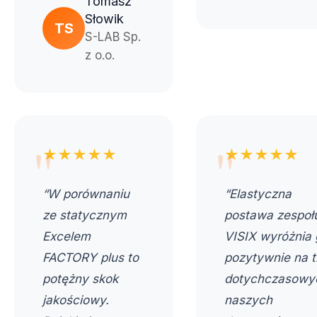
Tomasz
Słowik
TS
S-LAB Sp.
z o.o.
★★★★★
★★★★★
“W porównaniu
“Elastyczna
ze statycznym
postawa zespoł
Excelem
VISIX wyróżnia 
FACTORY plus to
pozytywnie na t
potężny skok
dotychczasowy
jakościowy.
naszych