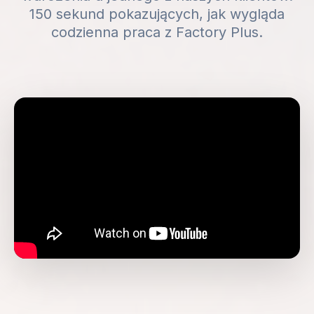
150 sekund pokazujących, jak wygląda
codzienna praca z Factory Plus.