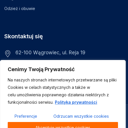
Odzież i obuwie
Skontaktuj się
62-100 Wągrowiec, ul. Reja 19
visix@visix.pl
Cenimy Twoją Prywatność
+48 799 030 428
Na naszych stronach internetowych przetwarzane są pliki
Cookies w celach statystycznych a także w
celu umożliwienia poprawnego działania niektórych z
funkcjonalności serwisu.
Polityka prywatności
© Copyright 2024. Visix
Preferencje
Odrzucam wszystkie cookies
Linkedin
Facebook
Polityka prywatności
Akceptuję wszystkie cookies