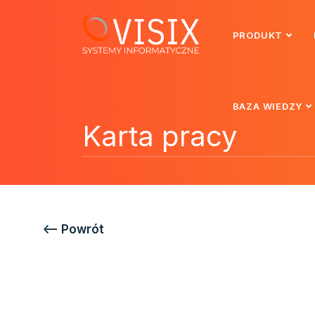
PRODUKT
BAZA WIEDZY
Karta pracy
<—– Powrót