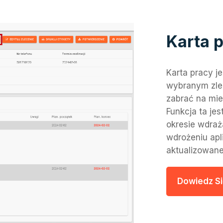
Karta 
Karta pracy j
wybranym zle
zabrać na mie
Funkcja ta je
okresie wdraża
wdrożeniu apl
aktualizowan
Dowiedz Si