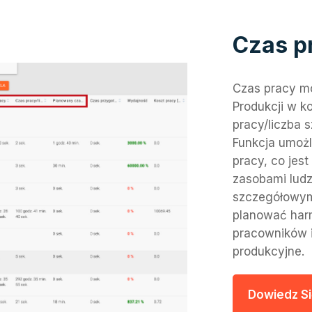
Czas p
Czas pracy m
Produkcji w k
pracy/liczba 
Funkcja umożl
pracy, co jes
zasobami ludz
szczegółowym
planować har
pracowników 
produkcyjne.
Dowiedz Si