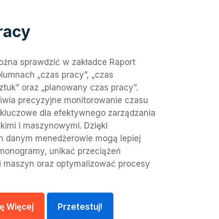
racy
ożna sprawdzić w zakładce Raport
olumnach „czas pracy”, „czas
sztuk” oraz „planowany czas pracy”.
iwia precyzyjne monitorowanie czasu
t kluczowe dla efektywnego zarządzania
kimi i maszynowymi. Dzięki
 danym menedżerowie mogą lepiej
monogramy, unikać przeciążeń
i maszyn oraz optymalizować procesy
ę Więcej
Przetestuj!