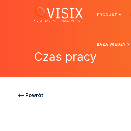
PRODUKT
BAZA WIEDZY
Czas pracy
<—– Powrót