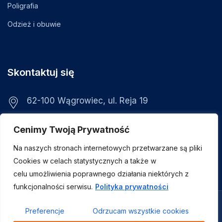
Poligrafia
Odzież i obuwie
Skontaktuj się
62-100 Wągrowiec, ul. Reja 19
visix@visix.pl
Cenimy Twoją Prywatność
+48 799 030 428
Na naszych stronach internetowych przetwarzane są pliki
Cookies w celach statystycznych a także w
celu umożliwienia poprawnego działania niektórych z
funkcjonalności serwisu.
Polityka prywatności
© Copyright 2024. Visix
Preferencje
Odrzucam wszystkie cookies