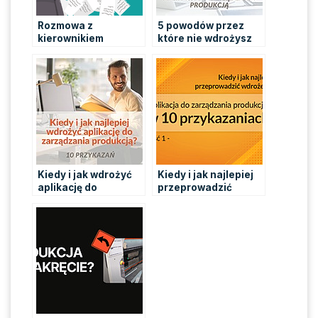
Rozmowa z
5 powodów przez
kierownikiem
które nie wdrożysz
produkcji
aplikacji do
Mateuszem Królem i
zarządzania
recenzja aplikacji
produkcją
FACTORY plus w 10
punktach
Kiedy i jak wdrożyć
Kiedy i jak najlepiej
aplikację do
przeprowadzić
zarządzania
wdrożenie? Aplikacja
produkcją? 10
do zarządzania
przykazań
produkcją w 10
przykazaniach – cz. 1