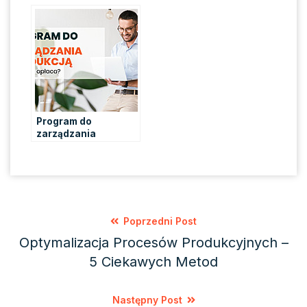
produkcji? – Jak
wdrożenie? Aplikacja
przekonać
do zarządzania
pracowników do
produkcją w 10
wdrożenia
przykazaniach – cz. 1
innowacji?
Program do
zarządzania
produkcją w małej i
średniej firmie – czy
to się opłaca?
Poprzedni Post
Optymalizacja Procesów Produkcyjnych –
5 Ciekawych Metod
Następny Post