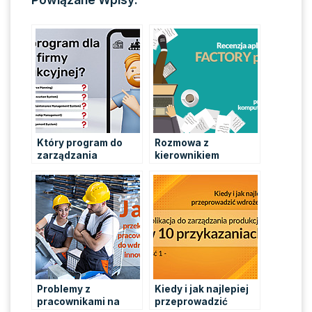
Który program do
Rozmowa z
zarządzania
kierownikiem
produkcją wybrać dla
produkcji
małej firmy
Mateuszem Królem i
produkcyjnej?
recenzja aplikacji
FACTORY plus w 10
punktach
Problemy z
Kiedy i jak najlepiej
pracownikami na
przeprowadzić